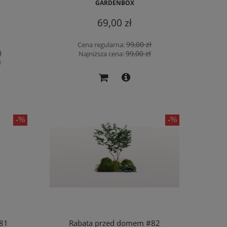
GARDENBOX
69,00 zł
99,00 zł
Cena regularna:
ł
99,00 zł
Najniższa cena:
ł
81
Rabata przed domem #82