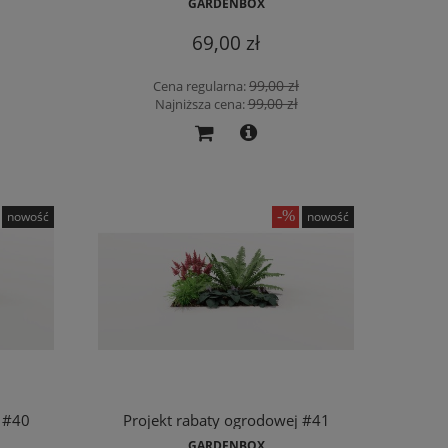
GARDENBOX
69,00 zł
99,00 zł
Cena regularna:
99,00 zł
Najniższa cena:
nowość
nowość
 #40
Projekt rabaty ogrodowej #41
GARDENBOX