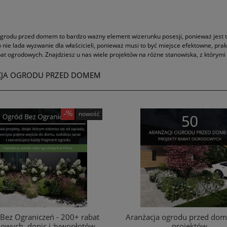
grodu przed domem to bardzo ważny element wizerunku posesji, ponieważ jest to
 nie lada wyzwanie dla właścicieli, ponieważ musi to być miejsce efektowne, pr
bat ogrodowych. Znajdziesz u nas wiele projektów na różne stanowiska, z którymi
CJA OGRODU PRZED DOMEM
nowość
Bez Ograniczeń - 200+ rabat
Aranżacja ogrodu przed dom
owych, donic i żywopłotów
projektów