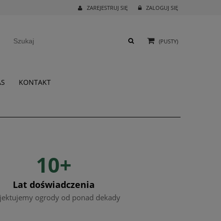
ZAREJESTRUJ SIĘ
ZALOGUJ SIĘ
(PUSTY)
AS
KONTAKT
10+
Lat doświadczenia
jektujemy ogrody od ponad dekady