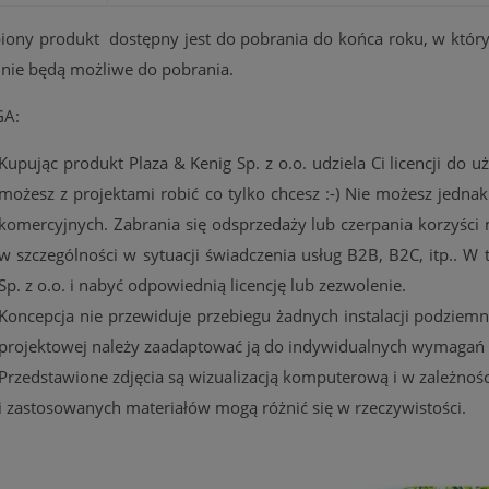
iony produkt dostępny jest do pobrania do końca roku, w któr
 nie będą możliwe do pobrania.
A:
Kupując produkt
Plaza & Kenig Sp. z o.o. udziela Ci licencji do 
możesz z projektami robić co tylko chcesz :-) Nie możesz jedn
komercyjnych. Zabrania się odsprzedaży lub czerpania korzyśc
w szczególności w sytuacji świadczenia usług B2B, B2C, itp.. W 
Sp. z o.o. i nabyć odpowiednią licencję lub zezwolenie.
Koncepcja nie przewiduje przebiegu żadnych instalacji podzie
projektowej należy zaadaptować ją do indywidualnych wymagań d
Przedstawione zdjęcia są wizualizacją komputerową i w zależnoś
i zastosowanych materiałów mogą różnić się w rzeczywistości.