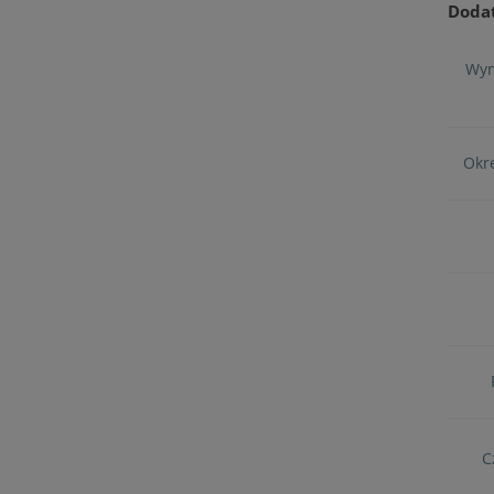
Doda
Wym
Okre
C