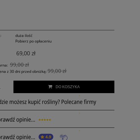
:
duża ilość
Pobierz po opłaceniu
69,00 zł
99,00 zł
arna:
99,00 zł
ena z 30 dni przed obniżką:
.
DO KOSZYKA