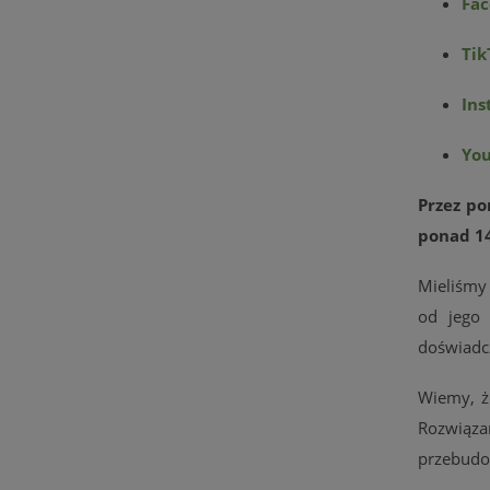
Fa
Tik
Ins
Yo
Przez p
ponad 14
Mieliśmy
od jego 
doświadc
Wiemy, że
Rozwiąz
przebudo