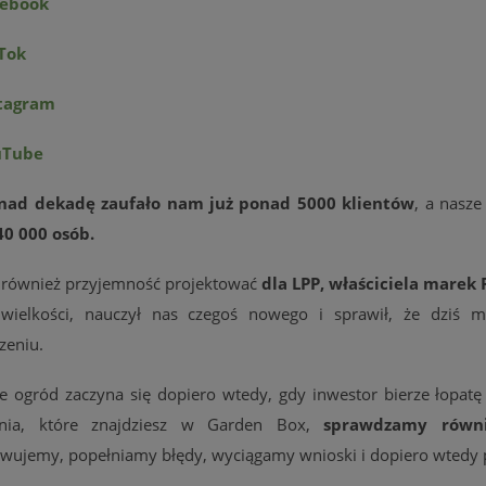
cebook
Tok
tagram
uTube
onad dekadę zaufało nam już ponad 5000 klientów
, a nasze
0 000 osób.
 również przyjemność projektować
dla LPP, właściciela marek 
wielkości, nauczył nas czegoś nowego i sprawił, że dziś 
zeniu.
 ogród zaczyna się dopiero wtedy, gdy inwestor bierze łopatę 
ania, które znajdziesz w Garden Box,
sprawdzamy równi
wujemy, popełniamy błędy, wyciągamy wnioski i dopiero wtedy 