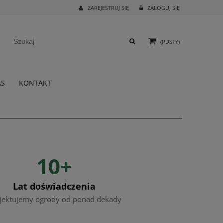
ZAREJESTRUJ SIĘ
ZALOGUJ SIĘ
(PUSTY)
AS
KONTAKT
10+
Lat doświadczenia
jektujemy ogrody od ponad dekady