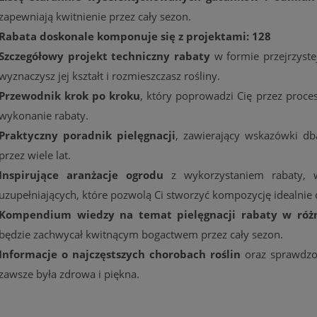
zapewniają kwitnienie przez cały sezon.
Rabata doskonale komponuje się z projektami: 128
Szczegółowy projekt techniczny rabaty
w formie przejrzystej
wyznaczysz jej kształt i rozmieszczasz rośliny.
Przewodnik krok po kroku
, który poprowadzi Cię przez proce
wykonanie rabaty.
Praktyczny poradnik pielęgnacji
, zawierający wskazówki db
przez wiele lat.
Inspirujące aranżacje ogrodu
z wykorzystaniem rabaty, w
uzupełniających, które pozwolą Ci stworzyć kompozycję idealnie
Kompendium wiedzy na temat pielęgnacji rabaty w róż
będzie zachwycał kwitnącym bogactwem przez cały sezon.
Informacje o najczęstszych chorobach roślin
oraz sprawdzon
zawsze była zdrowa i piękna.