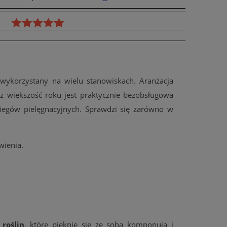
 wykorzystany na wielu stanowiskach. Aranżacja
zez większość roku jest praktycznie bezobsługowa
egów pielęgnacyjnych. Sprawdzi się zarówno w
wienia.
roślin
, które pięknie się ze sobą komponują i