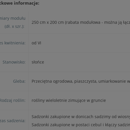
tkowe informacje:
iary modułu
250 cm x 200 cm (rabata modułowa - można ją łącz
(dł. x szr.):
s kwitnienia:
od VI
Stanowisko:
słońce
Gleba:
Przeciętna ogrodowa, piaszczysta, umiarkowanie w
Rodzaj roślin:
rośliny wieloletnie zimujące w gruncie
Sadzonki zakupione w donicach sadzimy od wiosny,
zas sadzenia:
Sadzonki zakupione w postaci cebul i kłączy sadzi