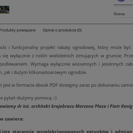
Ocena:
Produkty powiązane
Opinie o produkcie (0)
ncki i funkcjonalny projekt rabaty ogrodowej, który może być
a się wyłącznie z roślin wieloletnich zimujących w gruncie. Pr
podlewaniem. Wymaga wyłącznie wiosennych i jesiennych zabi
, jak i dużym kilkunastoarowym ogrodzie.
kt jest w formacie ebook PDF dostępny zaraz po dokonaniu zamó
ie pytań służymy pomocą :-)
awiamy dr inż. architekt krajobrazu Marzena Płaza i Piotr Kenig
w zawiera:
Listę starannie wyselekcjonowanych gatunków i odmian 