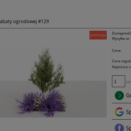
rabaty ogrodowej #129
Dostępność
promocja
Wysyłka w:
Cena:
Cena regul
Najniższa c
szt