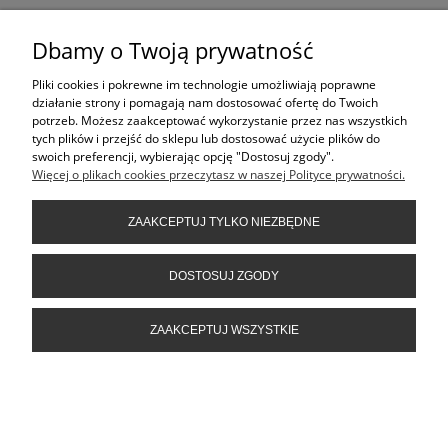
Dbamy o Twoją prywatność
nowość
Pliki cookies i pokrewne im technologie umożliwiają poprawne
działanie strony i pomagają nam dostosować ofertę do Twoich
potrzeb. Możesz zaakceptować wykorzystanie przez nas wszystkich
tych plików i przejść do sklepu lub dostosować użycie plików do
swoich preferencji, wybierając opcję "Dostosuj zgody".
Więcej o plikach cookies przeczytasz w naszej Polityce prywatności.
ZAAKCEPTUJ TYLKO NIEZBĘDNE
DOSTOSUJ ZGODY
Projekt rabaty ogrodowej #43
ZAAKCEPTUJ WSZYSTKIE
GARDENBOX
69,00 zł
99,00 zł
Cena regularna: