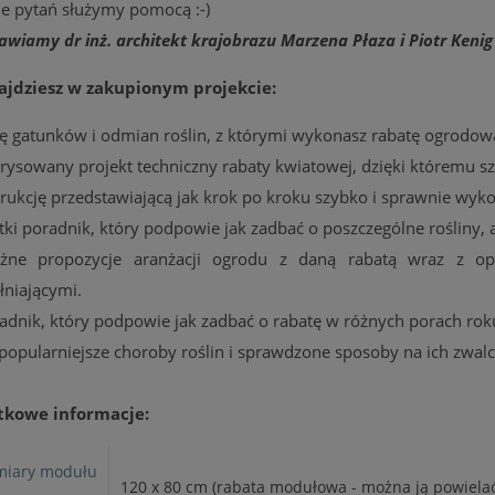
ie pytań służymy pomocą :-)
awiamy dr inż. architekt krajobrazu Marzena Płaza i Piotr Kenig
ajdziesz w zakupionym projekcie:
stę gatunków i odmian roślin, z którymi wykonasz rabatę ogrodow
zrysowany projekt techniczny rabaty kwiatowej, dzięki któremu s
strukcję przedstawiającą jak krok po kroku szybko i sprawnie wyk
tki poradnik, który podpowie jak zadbać o poszczególne rośliny, a
żne propozycje aranżacji ogrodu z daną rabatą wraz z o
łniającymi.
radnik, który podpowie jak zadbać o rabatę w różnych porach roku
jpopularniejsze choroby roślin i sprawdzone sposoby na ich zwalc
tkowe informacje:
iary modułu
120 x 80 cm (rabata modułowa - można ją powielać