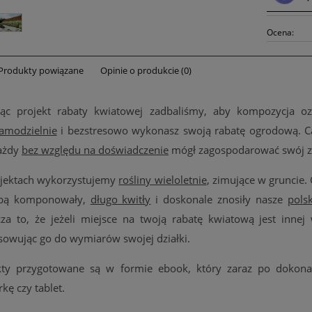
Ocena:
Produkty powiązane
Opinie o produkcie (0)
ąc projekt rabaty kwiatowej zadbaliśmy, aby kompozycja o
amodzielnie
i bezstresowo wykonasz swoją rabatę ogrodową. Cał
ażdy
bez względu na doświadczenie
mógł zagospodarować swój zi
jektach wykorzystujemy
rośliny wieloletnie
, zimujące w gruncie.
obą komponowały,
długo kwitły
i doskonale znosiły nasze
pols
za to, że jeżeli miejsce na twoją rabatę kwiatową jest innej w
sowując go do wymiarów swojej działki.
kty przygotowane są w formie ebook, który zaraz po dokon
kę czy tablet.