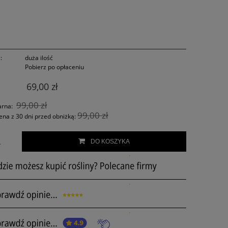
:
duża ilość
Pobierz po opłaceniu
69,00 zł
99,00 zł
arna:
99,00 zł
ena z 30 dni przed obniżką:
.
DO KOSZYKA