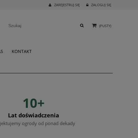
ZAREJESTRUJ SIĘ
ZALOGUJ SIĘ
(PUSTY)
AS
KONTAKT
10+
Lat doświadczenia
jektujemy ogrody od ponad dekady