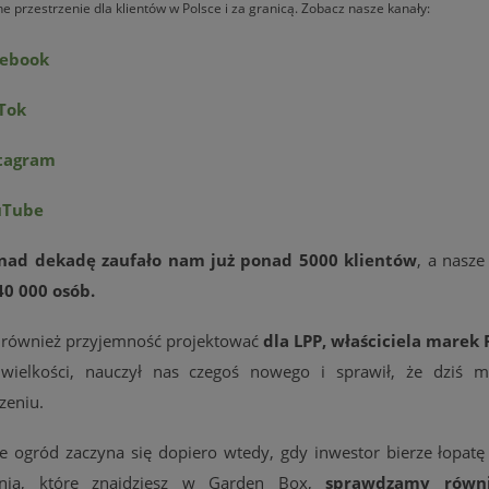
 przestrzenie dla klientów w Polsce i za granicą. Zobacz nasze kanały:
cebook
Tok
tagram
uTube
onad dekadę zaufało nam już ponad 5000 klientów
, a nasze
0 000 osób.
 również przyjemność projektować
dla LPP, właściciela marek 
wielkości, nauczył nas czegoś nowego i sprawił, że dziś 
zeniu.
 ogród zaczyna się dopiero wtedy, gdy inwestor bierze łopatę 
ania, które znajdziesz w Garden Box,
sprawdzamy równi