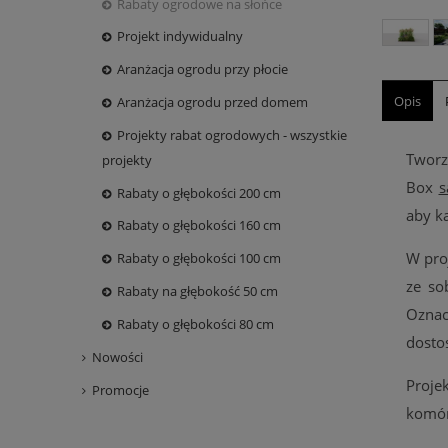
Rabaty ogrodowe na słońce
Projekt indywidualny
Aranżacja ogrodu przy płocie
Opis
Aranżacja ogrodu przed domem
Projekty rabat ogrodowych - wszystkie
Tworz
projekty
Box
s
Rabaty o głębokości 200 cm
aby k
Rabaty o głębokości 160 cm
W pro
Rabaty o głębokości 100 cm
ze s
Rabaty na głębokość 50 cm
Oznac
Rabaty o głębokości 80 cm
dosto
Nowości
Proje
Promocje
komór