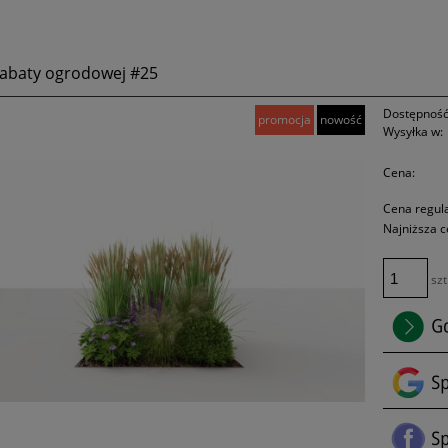
rabaty ogrodowej #25
Dostępność
promocja
nowość
Wysyłka w:
Cena:
Cena regul
Najniższa c
szt