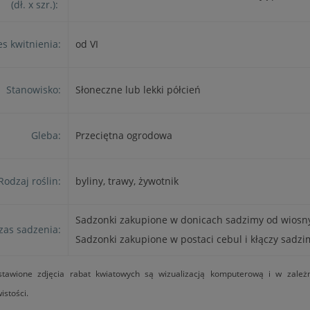
(dł. x szr.):
s kwitnienia:
od VI
Stanowisko:
Słoneczne lub lekki półcień
Gleba:
Przeciętna ogrodowa
Rodzaj roślin:
byliny, trawy, żywotnik
Sadzonki zakupione w donicach sadzimy od wiosny,
zas sadzenia:
Sadzonki zakupione w postaci cebul i kłączy sadzi
stawione zdjęcia rabat kwiatowych są wizualizacją komputerową i w zależ
istości.