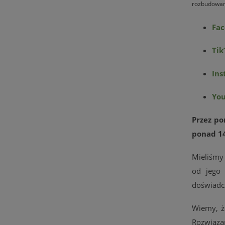
rozbudowane
Fa
Tik
Ins
Yo
Przez p
ponad 14
Mieliśmy
od jego 
doświadc
Wiemy, że
Rozwiąz