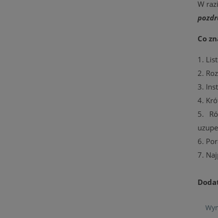
W raz
pozdr
Co zn
1. Li
2. Ro
3. In
4. Kró
5. Ró
uzupe
6. Po
7. Na
Doda
Wym