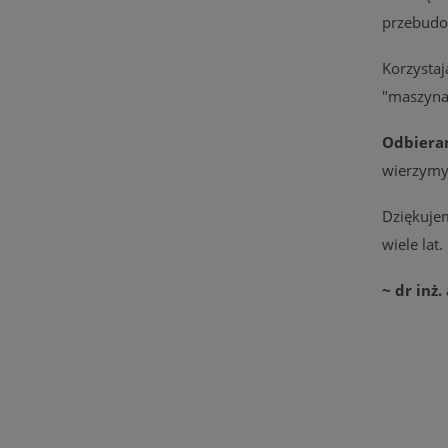
przebudo
Korzysta
"maszyna"
Odbiera
wierzymy,
Dziękuje
wiele lat.
~ dr inż.