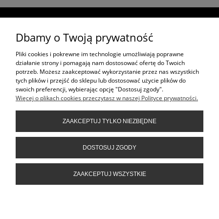
ŚLEDŹ NAS NA
Dbamy o Twoją prywatność
ZAKUPY
Pliki cookies i pokrewne im technologie umożliwiają poprawne
działanie strony i pomagają nam dostosować ofertę do Twoich
potrzeb. Możesz zaakceptować wykorzystanie przez nas wszystkich
PROJEKTY W CAŁEJ POLSCE
tych plików i przejść do sklepu lub dostosować użycie plików do
swoich preferencji, wybierając opcję "Dostosuj zgody".
Więcej o plikach cookies przeczytasz w naszej Polityce prywatności.
PROJEKTY
ZAAKCEPTUJ TYLKO NIEZBĘDNE
MOJE KONTO
DOSTOSUJ ZGODY
ZAAKCEPTUJ WSZYSTKIE
© Copyright 2016 - 2025 | All Rights Reserved by Plaza & Kenig Sp. z o.o.
POKAŻ PEŁNĄ WERSJĘ STRONY