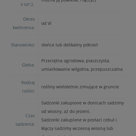
x szr.):
Okres
od VI
kwitnienia:
Stanowisko:
słońce lub delikatny półcień
Przeciętna ogrodowa, piaszczysta,
Gleba:
umiarkowanie wilgotna, przepuszczalna
Rodzaj
rośliny wieloletnie zimujące w gruncie
roślin:
Sadzonki zakupione w donicach sadzimy
od wiosny, aż do jesieni.
Czas
Sadzonki zakupione w postaci cebul i
sadzenia:
kłączy sadzimy wczesną wiosną lub