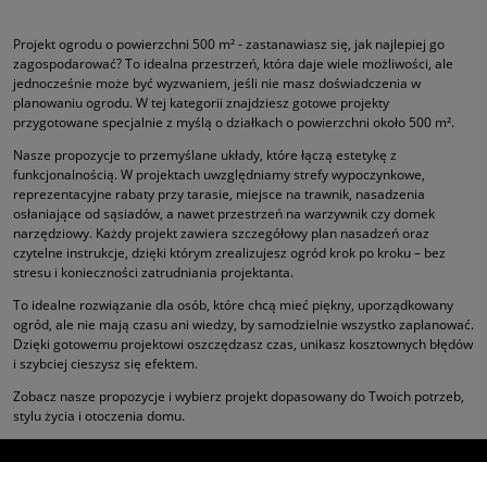
Projekt ogrodu o powierzchni 500 m² - zastanawiasz się, jak najlepiej go
zagospodarować? To idealna przestrzeń, która daje wiele możliwości, ale
jednocześnie może być wyzwaniem, jeśli nie masz doświadczenia w
planowaniu ogrodu. W tej kategorii znajdziesz gotowe projekty
przygotowane specjalnie z myślą o działkach o powierzchni około 500 m².
Nasze propozycje to przemyślane układy, które łączą estetykę z
funkcjonalnością. W projektach uwzględniamy strefy wypoczynkowe,
reprezentacyjne rabaty przy tarasie, miejsce na trawnik, nasadzenia
osłaniające od sąsiadów, a nawet przestrzeń na warzywnik czy domek
narzędziowy. Każdy projekt zawiera szczegółowy plan nasadzeń oraz
czytelne instrukcje, dzięki którym zrealizujesz ogród krok po kroku – bez
stresu i konieczności zatrudniania projektanta.
To idealne rozwiązanie dla osób, które chcą mieć piękny, uporządkowany
ogród, ale nie mają czasu ani wiedzy, by samodzielnie wszystko zaplanować.
Dzięki gotowemu projektowi oszczędzasz czas, unikasz kosztownych błędów
i szybciej cieszysz się efektem.
Zobacz nasze propozycje i wybierz projekt dopasowany do Twoich potrzeb,
stylu życia i otoczenia domu.
ŚLEDŹ NAS NA