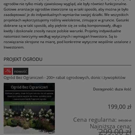
ogrodów nie tylko miały zjawiskowy wygląd, ale były również funkcjonalne.
Gotowe aranżacje ogrodów stworzone są w taki sposób, aby można je było
zaadaptować je do indywidualnych wymiarów swojej działki. We wszystkich
projektach wykorzystujemy rośliny wieloletnie, zimujące w gruncie. Gatunki
dobrane są w taki sposób, aby pięknie się ze sobą komponowały, długo
kwitły i doskonale znosiły nasze polskie warunki. Projekty indywidualne
natomiast tworzymy według wytycznych i wymagań Inwestora. Są to
rozwiązania skrojone na miarę, pod konkretne wytyczne wspólnie ustalone z
Inwestorem.
PROJEKT OGRODU
nowość
Ogród Bez Ograniczeń - 200+ rabat ogrodowych, donic i żywopłotów
Dostępność:
duża ilość
199,00 zł
Cena regularna:
349,00 zł
Najniższa cena:
299,00 zł