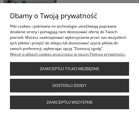
Dbamy o Twoją prywatność
299,00 zł
Pliki cookies i pokrewne im technologie umożliwiają poprawne
Cena regularna:
399,00 zł
działanie strony i pomagają nam dostosować ofertę do Twoich
Najniższa cena:
potrzeb. Możesz zaakceptować wykorzystanie przez nas wszystkich
399,00 zł
tych plików i przejść do sklepu lub dostosować użycie plików do
swoich preferencji, wybierając opcję "Dostosuj zgody".
Więcej o plikach cookies przeczytasz w naszej Polityce prywatności.
ZAAKCEPTUJ TYLKO NIEZBĘDNE
Projekt ogrodu zimozielonego 50 - 100 m2 - lustrzane odbicie
DOSTOSUJ ZGODY
Dostępność:
brak informacji
ZAAKCEPTUJ WSZYSTKIE
299,00 zł
Cena regularna:
399,00 zł
Najniższa cena: