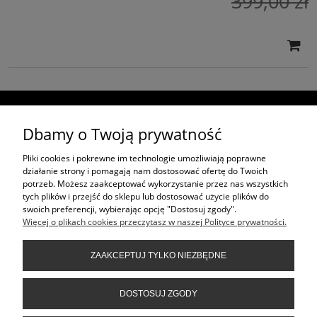
399,00 zł
ŚLEDŹ NAS NA
Dbamy o Twoją prywatność
ZAKUPY
Pliki cookies i pokrewne im technologie umożliwiają poprawne
działanie strony i pomagają nam dostosować ofertę do Twoich
potrzeb. Możesz zaakceptować wykorzystanie przez nas wszystkich
PROJEKTY W CAŁEJ POLSCE
tych plików i przejść do sklepu lub dostosować użycie plików do
swoich preferencji, wybierając opcję "Dostosuj zgody".
Więcej o plikach cookies przeczytasz w naszej Polityce prywatności.
PROJEKTY
ZAAKCEPTUJ TYLKO NIEZBĘDNE
MOJE KONTO
DOSTOSUJ ZGODY