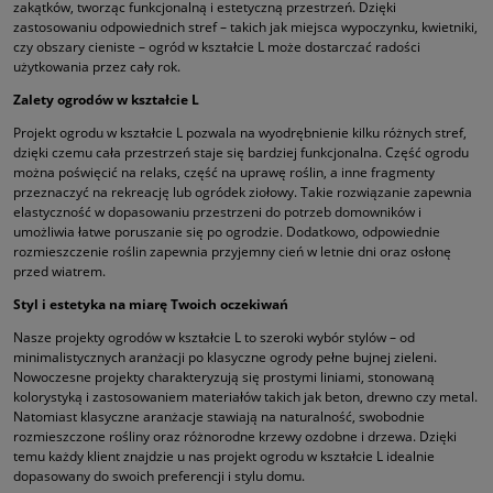
zakątków, tworząc funkcjonalną i estetyczną przestrzeń. Dzięki
zastosowaniu odpowiednich stref – takich jak miejsca wypoczynku, kwietniki,
czy obszary cieniste – ogród w kształcie L może dostarczać radości
użytkowania przez cały rok.
Zalety ogrodów w kształcie L
Projekt ogrodu w kształcie L pozwala na wyodrębnienie kilku różnych stref,
dzięki czemu cała przestrzeń staje się bardziej funkcjonalna. Część ogrodu
można poświęcić na relaks, część na uprawę roślin, a inne fragmenty
przeznaczyć na rekreację lub ogródek ziołowy. Takie rozwiązanie zapewnia
elastyczność w dopasowaniu przestrzeni do potrzeb domowników i
umożliwia łatwe poruszanie się po ogrodzie. Dodatkowo, odpowiednie
rozmieszczenie roślin zapewnia przyjemny cień w letnie dni oraz osłonę
przed wiatrem.
Styl i estetyka na miarę Twoich oczekiwań
Nasze projekty ogrodów w kształcie L to szeroki wybór stylów – od
minimalistycznych aranżacji po klasyczne ogrody pełne bujnej zieleni.
Nowoczesne projekty charakteryzują się prostymi liniami, stonowaną
kolorystyką i zastosowaniem materiałów takich jak beton, drewno czy metal.
Natomiast klasyczne aranżacje stawiają na naturalność, swobodnie
rozmieszczone rośliny oraz różnorodne krzewy ozdobne i drzewa. Dzięki
temu każdy klient znajdzie u nas projekt ogrodu w kształcie L idealnie
dopasowany do swoich preferencji i stylu domu.