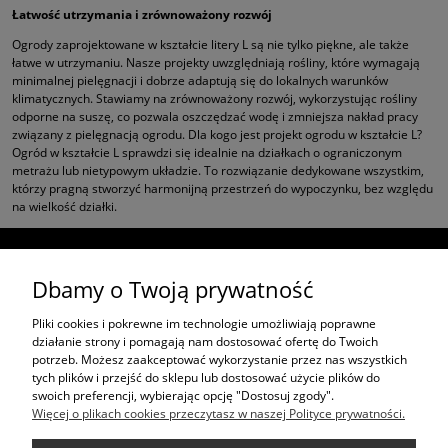
Łatwość utrzymania i zrównoważony rozwój
Ogrody zaprojektowane w kształcie litery L są nie tylko piękne, ale także
łatwe w utrzymaniu. Nasze projekty uwzględniają rośliny, które wymagają
minimalnej pielęgnacji i dobrze adaptują się do lokalnych warunków
klimatycznych. Stawiamy na zrównoważony rozwój, wykorzystując rośliny
odporne na suszę, co pozwala oszczędzać wodę i zmniejsza nakład pracy
związany z pielęgnacją ogrodu. Dla kogo jest projekt ogrodu w kształcie L?
Ogród w kształcie L sprawdzi się idealnie na działkach o ograniczonym
metrażu lub nietypowym układzie. To rozwiązanie dedykowane wszystkim,
którzy pragną stworzyć harmonijną przestrzeń do wypoczynku, bez względu
na wielkość działki.
ŚLEDŹ NAS NA
Dbamy o Twoją prywatność
ZAKUPY
Pliki cookies i pokrewne im technologie umożliwiają poprawne
działanie strony i pomagają nam dostosować ofertę do Twoich
potrzeb. Możesz zaakceptować wykorzystanie przez nas wszystkich
PROJEKTY W CAŁEJ POLSCE
tych plików i przejść do sklepu lub dostosować użycie plików do
swoich preferencji, wybierając opcję "Dostosuj zgody".
Więcej o plikach cookies przeczytasz w naszej Polityce prywatności.
PROJEKTY